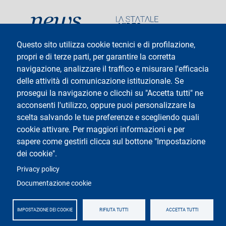
social
Questo sito utilizza cookie tecnici e di profilazione,
propri e di terze parti, per garantire la corretta
navigazione, analizzare il traffico e misurare l'efficacia
delle attività di comunicazione istituzionale. Se
Testo
Università degli Studi di Milano
Via Festa del Perdono 7 - 20122 Milano
prosegui la navigazione o clicchi su "Accetta tutti" ne
Tel: +39 02 5032 5032
acconsenti l'utilizzo, oppure puoi personalizzare la
InformaStudenti
Posta Elettronica Certificata
scelta salvando le tue preferenze e scegliendo quali
C.F. 80012650158 - P.I. 03064870151
cookie attivare. Per maggiori informazioni e per
Codice LEI
©Copyright 2025
sapere come gestirli clicca sul bottone "Impostazione
dei cookie".
Logo
Privacy policy
Documentazione cookie
IMPOSTAZIONE DEI COOKIE
RIFIUTA TUTTI
ACCETTA TUTTI