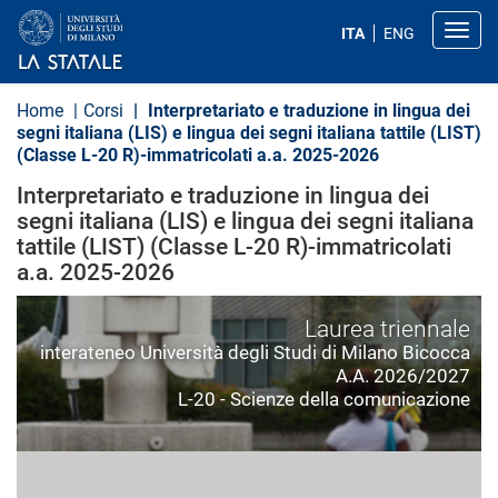
S
a
Toggl
ITA
ENG
l
t
a
a
Home
Corsi
Interpretariato e traduzione in lingua dei
l
segni italiana (LIS) e lingua dei segni italiana tattile (LIST)
c
(Classe L-20 R)-immatricolati a.a. 2025-2026
o
n
Interpretariato e traduzione in lingua dei
t
e
segni italiana (LIS) e lingua dei segni italiana
n
tattile (LIST) (Classe L-20 R)-immatricolati
u
a.a. 2025-2026
t
o
p
Laurea triennale
r
i
interateneo Università degli Studi di Milano Bicocca
n
A.A. 2026/2027
c
L-20 - Scienze della comunicazione
i
p
a
l
e