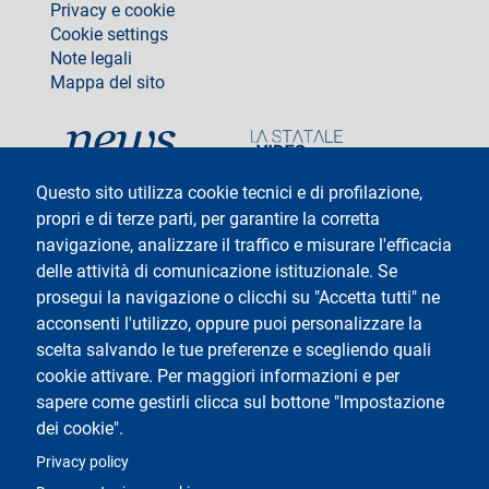
Privacy e cookie
Cookie settings
Note legali
Mappa del sito
social
Questo sito utilizza cookie tecnici e di profilazione,
propri e di terze parti, per garantire la corretta
navigazione, analizzare il traffico e misurare l'efficacia
delle attività di comunicazione istituzionale. Se
Testo
Università degli Studi di Milano
Via Festa del Perdono 7 - 20122 Milano
prosegui la navigazione o clicchi su "Accetta tutti" ne
Tel: +39 02 5032 5032
acconsenti l'utilizzo, oppure puoi personalizzare la
InformaStudenti
Posta Elettronica Certificata
scelta salvando le tue preferenze e scegliendo quali
C.F. 80012650158 - P.I. 03064870151
cookie attivare. Per maggiori informazioni e per
Codice LEI
©Copyright 2025
sapere come gestirli clicca sul bottone "Impostazione
dei cookie".
Logo
Privacy policy