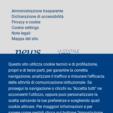
footer
Amministrazione trasparente
Dichiarazione di accessibilità
Privacy e cookie
Cookie settings
Note legali
Mappa del sito
social
Questo sito utilizza cookie tecnici e di profilazione,
propri e di terze parti, per garantire la corretta
navigazione, analizzare il traffico e misurare l'efficacia
delle attività di comunicazione istituzionale. Se
Testo
Università degli Studi di Milano
Via Festa del Perdono 7 - 20122 Milano
prosegui la navigazione o clicchi su "Accetta tutti" ne
Tel: +39 02 5032 5032
acconsenti l'utilizzo, oppure puoi personalizzare la
InformaStudenti
Posta Elettronica Certificata
scelta salvando le tue preferenze e scegliendo quali
C.F. 80012650158 - P.I. 03064870151
cookie attivare. Per maggiori informazioni e per
Codice LEI
©Copyright 2025
sapere come gestirli clicca sul bottone "Impostazione