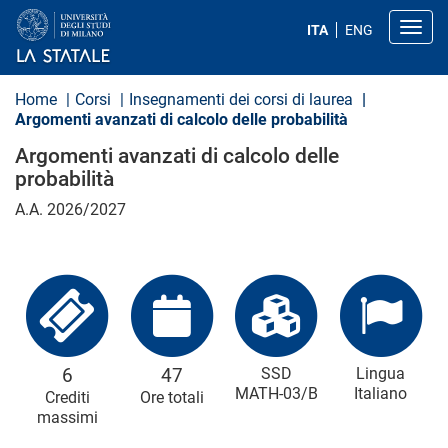
S
a
Toggl
ITA
ENG
l
t
a
a
Home
Corsi
Insegnamenti dei corsi di laurea
l
Argomenti avanzati di calcolo delle probabilità
c
o
Argomenti avanzati di calcolo delle
n
probabilità
t
e
A.A. 2026/2027
n
u
t
o
p
r
i
n
c
i
6
47
SSD
Lingua
p
MATH-03/B
Italiano
Crediti
Ore totali
a
l
massimi
e