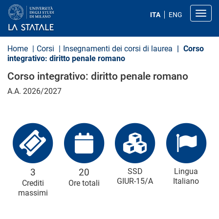
S
a
Toggl
ITA
ENG
l
t
a
a
Home
Corsi
Insegnamenti dei corsi di laurea
Corso
l
integrativo: diritto penale romano
c
o
Corso integrativo: diritto penale romano
n
t
A.A. 2026/2027
e
n
u
t
o
p
r
i
n
c
3
20
SSD
Lingua
i
GIUR-15/A
Italiano
Crediti
Ore totali
p
massimi
a
l
e