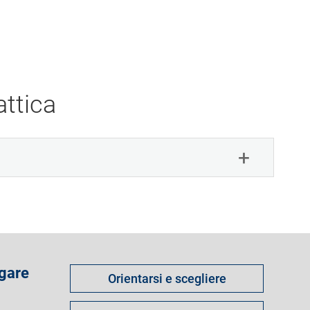
ttica
Come
 gare
Orientarsi e scegliere
fare
per