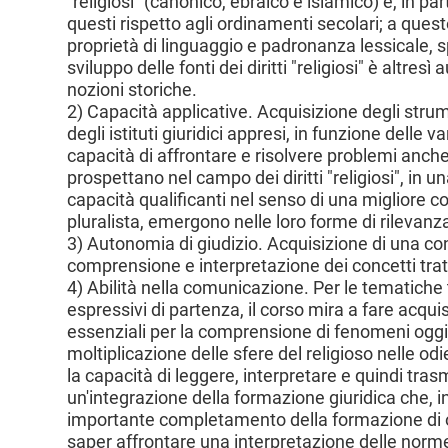
"religiosi" (canonico, ebraico e islamico) e, in par
questi rispetto agli ordinamenti secolari; a questo
proprietà di linguaggio e padronanza lessicale, sp
sviluppo delle fonti dei diritti "religiosi" è altr
nozioni storiche.
2) Capacità applicative. Acquisizione degli strume
degli istituti giuridici appresi, in funzione delle
capacità di affrontare e risolvere problemi anc
prospettano nel campo dei diritti "religiosi", in un
capacità qualificanti nel senso di una migliore 
pluralista, emergono nelle loro forme di rilevanza
3) Autonomia di giudizio. Acquisizione di una co
comprensione e interpretazione dei concetti tratt
4) Abilità nella comunicazione. Per le tematiche tr
espressivi di partenza, il corso mira a fare acqui
essenziali per la comprensione di fenomeni oggi d
moltiplicazione delle sfere del religioso nelle od
la capacità di leggere, interpretare e quindi tras
un'integrazione della formazione giuridica che, i
importante completamento della formazione di op
saper affrontare una interpretazione delle norm