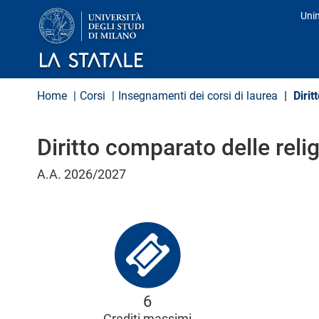
S
Uni
a
Pro
l
t
a
a
l
Home
Corsi
Insegnamenti dei corsi di laurea
Dirit
c
o
n
Diritto comparato delle relig
t
e
n
A.A. 2026/2027
u
t
o
p
r
i
n
c
i
6
p
a
Crediti massimi