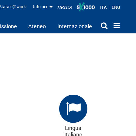
aStatale@work
Info per
ITA
ENG
issione
Ateneo
Internazionale
Lingua
Italiano