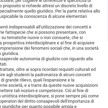
ticolare, per cogliere le differenze e specificità di
 proposito si richiede altresì un discreto livello di
ecialmente quello giuridico. Per la parte relativa allo
esì auspicabile la conoscenza di alcune elementari
nti indispensabili all'utilizzazione dei concetti e
 varie fattispecie che si possono presentare, con
he su tematiche nuove o non consuete, che si
a prospettiva interdisciplinare e al fine di acquisire
comprensione dei fenomeni sociali che, in una società
 giuridica.
nsapevole autonomia di giudizio con riguardo alla
ati.
attate, oltre ai sopra ricordati requisiti culturali ed
sire agli studenti la padronanza di alcuni concetti
i grande rilievo, quali l'espansione e la
ierne società, e a trarre da queste nuove acquisizioni
mettere tali nozioni e competenze. Ciò al fine di
n un'ottica interdisciplinare, si pone sempre più come
eratori del diritto consapevoli dell'importanza di
e giuridiche per quanto possibile ampia e