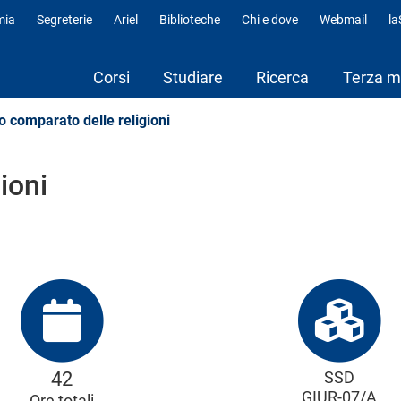
mia
Segreterie
Ariel
Biblioteche
Chi e dove
Webmail
l
fili
Corsi
Studiare
Ricerca
Terza m
to comparato delle religioni
ioni
42
SSD
GIUR-07/A
Ore totali