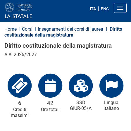
S
a
Toggl
ITA
ENG
l
t
a
a
Home
Corsi
Insegnamenti dei corsi di laurea
Diritto
l
costituzionale della magistratura
c
o
Diritto costituzionale della magistratura
n
t
A.A. 2026/2027
e
n
u
t
o
p
r
i
n
c
6
42
SSD
Lingua
i
GIUR-05/A
Italiano
Crediti
Ore totali
p
massimi
a
l
e