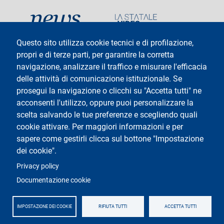
social
Questo sito utilizza cookie tecnici e di profilazione,
propri e di terze parti, per garantire la corretta
navigazione, analizzare il traffico e misurare l'efficacia
delle attività di comunicazione istituzionale. Se
Testo
Università degli Studi di Milano
Via Festa del Perdono 7 - 20122 Milano
prosegui la navigazione o clicchi su "Accetta tutti" ne
Tel: +39 02 5032 5032
acconsenti l'utilizzo, oppure puoi personalizzare la
InformaStudenti
Posta Elettronica Certificata
scelta salvando le tue preferenze e scegliendo quali
C.F. 80012650158 - P.I. 03064870151
cookie attivare. Per maggiori informazioni e per
Codice LEI
©Copyright 2025
sapere come gestirli clicca sul bottone "Impostazione
dei cookie".
Logo
Privacy policy
Documentazione cookie
IMPOSTAZIONE DEI COOKIE
RIFIUTA TUTTI
ACCETTA TUTTI