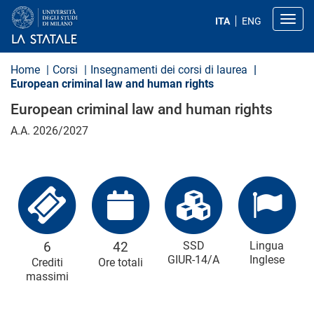
S
a
Toggl
ITA
ENG
l
t
a
a
Home
Corsi
Insegnamenti dei corsi di laurea
l
European criminal law and human rights
c
o
European criminal law and human rights
n
t
A.A. 2026/2027
e
n
u
t
o
p
r
i
n
c
6
42
SSD
Lingua
i
GIUR-14/A
Inglese
Crediti
Ore totali
p
massimi
a
l
e