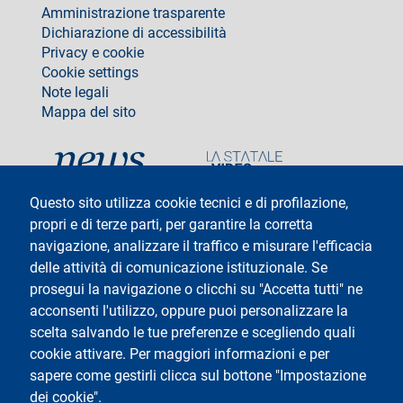
footer
Amministrazione trasparente
Dichiarazione di accessibilità
Privacy e cookie
Cookie settings
Note legali
Mappa del sito
social
Questo sito utilizza cookie tecnici e di profilazione,
propri e di terze parti, per garantire la corretta
navigazione, analizzare il traffico e misurare l'efficacia
delle attività di comunicazione istituzionale. Se
Testo
Università degli Studi di Milano
Via Festa del Perdono 7 - 20122 Milano
prosegui la navigazione o clicchi su "Accetta tutti" ne
Tel: +39 02 5032 5032
acconsenti l'utilizzo, oppure puoi personalizzare la
InformaStudenti
Posta Elettronica Certificata
scelta salvando le tue preferenze e scegliendo quali
C.F. 80012650158 - P.I. 03064870151
cookie attivare. Per maggiori informazioni e per
Codice LEI
©Copyright 2025
sapere come gestirli clicca sul bottone "Impostazione
dei cookie".
Logo