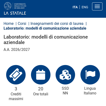
S
a
Toggl
ITA
ENG
l
t
a
a
Home
Corsi
Insegnamenti dei corsi di laurea
l
Laboratorio: modelli di comunicazione aziendale
c
o
Laboratorio: modelli di comunicazione
n
aziendale
t
e
A.A. 2026/2027
n
u
t
o
p
r
i
n
c
i
3
20
SSD
Lingua
p
NN
Italiano
Crediti
Ore totali
a
l
massimi
e