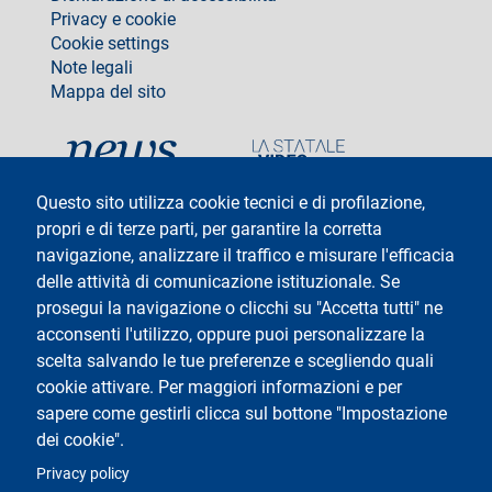
Privacy e cookie
Cookie settings
Note legali
Mappa del sito
social
Questo sito utilizza cookie tecnici e di profilazione,
propri e di terze parti, per garantire la corretta
navigazione, analizzare il traffico e misurare l'efficacia
delle attività di comunicazione istituzionale. Se
Testo
Università degli Studi di Milano
Via Festa del Perdono 7 - 20122 Milano
prosegui la navigazione o clicchi su "Accetta tutti" ne
Tel: +39 02 5032 5032
acconsenti l'utilizzo, oppure puoi personalizzare la
InformaStudenti
Posta Elettronica Certificata
scelta salvando le tue preferenze e scegliendo quali
C.F. 80012650158 - P.I. 03064870151
cookie attivare. Per maggiori informazioni e per
Codice LEI
©Copyright 2025
sapere come gestirli clicca sul bottone "Impostazione
dei cookie".
Logo
Privacy policy