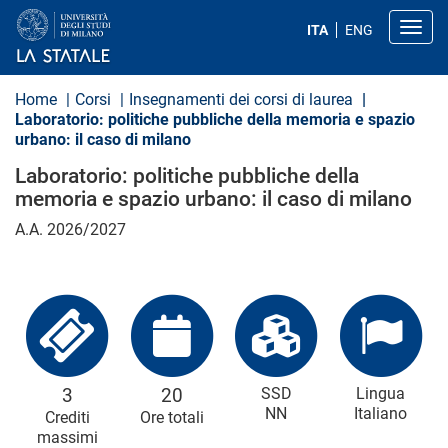
S
a
Toggl
ITA
ENG
l
t
a
a
Home
Corsi
Insegnamenti dei corsi di laurea
l
Laboratorio: politiche pubbliche della memoria e spazio
c
urbano: il caso di milano
o
n
Laboratorio: politiche pubbliche della
t
e
memoria e spazio urbano: il caso di milano
n
u
A.A. 2026/2027
t
o
p
r
i
n
c
i
p
3
20
SSD
Lingua
a
NN
Italiano
l
Crediti
Ore totali
e
massimi