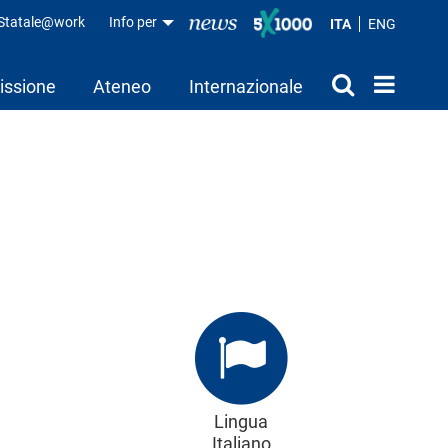
aStatale@work
Info per
ITA
ENG
issione
Ateneo
Internazionale
Lingua
Italiano