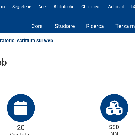
mia
Segreterie
Ariel
Biblioteche
Chi e dove
Webmail
l
fili
Corsi
Studiare
Ricerca
Terza m
atorio: scrittura sul web
eb
20
SSD
NN
Ore totali