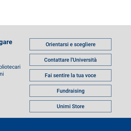
Come
 gare
Orientarsi e scegliere
fare
per
Contattare l'Università
bliotecari
ni
Fai sentire la tua voce
Fundraising
Unimi Store
s
Note legali
Mappa del sito