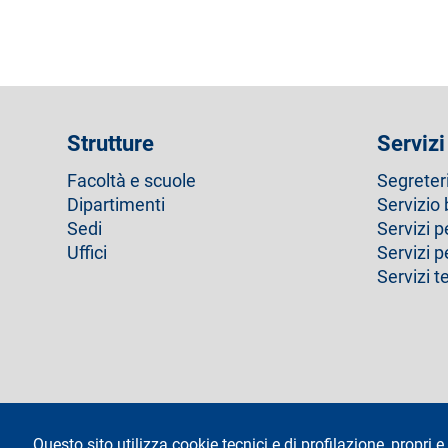
Strutture
Servizi
Facoltà e scuole
Segreter
Dipartimenti
Servizio 
Sedi
Servizi p
Uffici
Servizi 
Servizi t
footer
Amministrazione trasparente
Questo sito utilizza cookie tecnici e di profilazione, propri e 