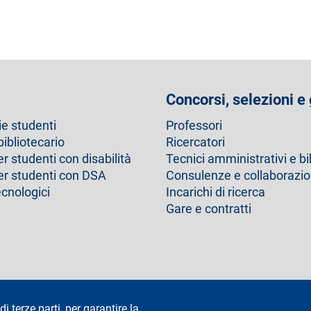
Concorsi, selezioni e
ie studenti
Professori
bibliotecario
Ricercatori
er studenti con disabilità
Tecnici amministrativi e bi
per studenti con DSA
Consulenze e collaborazio
ecnologici
Incarichi di ricerca
Gare e contratti
Dichiarazione di accessibilità
Privacy e cookie
Cookie setting
di terze parti, per garantire la