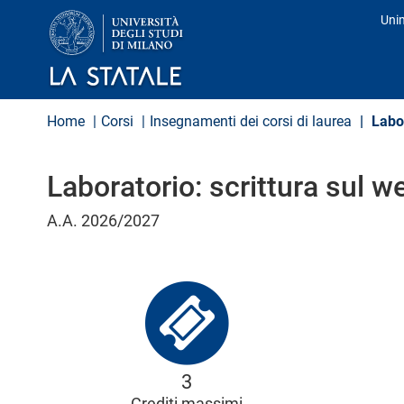
S
Uni
a
Pro
l
t
a
a
l
Home
Corsi
Insegnamenti dei corsi di laurea
Labor
c
o
n
Laboratorio: scrittura sul w
t
e
n
A.A. 2026/2027
u
t
o
p
r
i
n
c
i
3
p
a
Crediti massimi