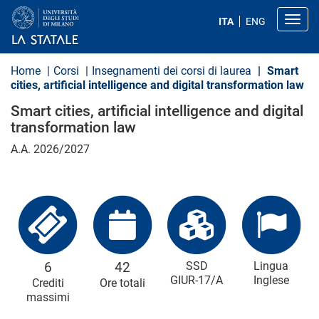
S
a
Toggl
ITA
ENG
l
t
a
a
Home
Corsi
Insegnamenti dei corsi di laurea
Smart
l
cities, artificial intelligence and digital transformation law
c
o
Smart cities, artificial intelligence and digital
n
transformation law
t
e
A.A. 2026/2027
n
u
t
o
p
r
i
n
c
i
6
42
SSD
Lingua
p
GIUR-17/A
Inglese
Crediti
Ore totali
a
l
massimi
e