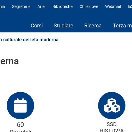
mia
Segreterie
Ariel
Biblioteche
Chi e dove
Webmail
l
fili
Corsi
Studiare
Ricerca
Terza m
a culturale dell'età moderna
derna
60
SSD
HIST-02/A
Ore totali