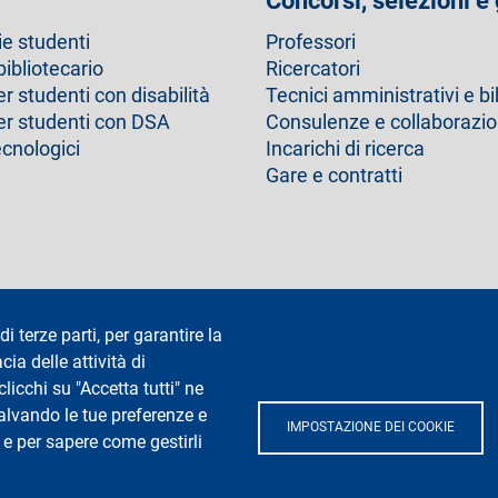
Concorsi, selezioni e
ie studenti
Professori
bibliotecario
Ricercatori
er studenti con disabilità
Tecnici amministrativi e bi
per studenti con DSA
Consulenze e collaborazio
ecnologici
Incarichi di ricerca
Gare e contratti
Dichiarazione di accessibilità
Privacy e cookie
Cookie setting
di terze parti, per garantire la
cia delle attività di
icchi su "Accetta tutti" ne
salvando le tue preferenze e
IMPOSTAZIONE DEI COOKIE
 e per sapere come gestirli