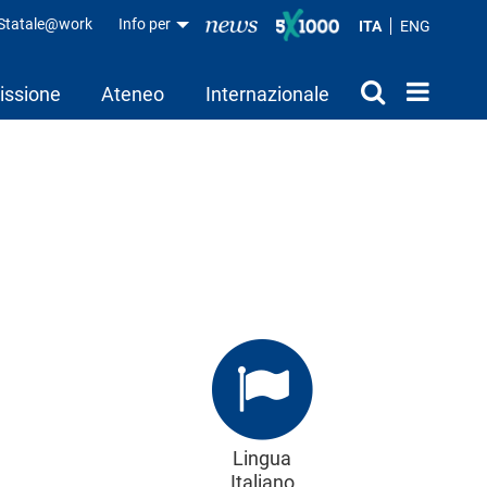
aStatale@work
Info per
ITA
ENG
issione
Ateneo
Internazionale
Lingua
Italiano