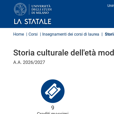
S
Uni
a
Pro
l
t
a
a
l
Home
Corsi
Insegnamenti dei corsi di laurea
Stori
c
o
n
Storia culturale dell'età mo
t
e
n
A.A. 2026/2027
u
t
o
p
r
i
n
c
i
9
p
a
Crediti massimi