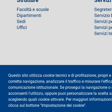
Strutture
Servizi
Facoltà e scuole
Segreter
Dipartimenti
Servizio 
Sedi
Servizi p
Uffici
Servizi 
Servizi t
footer
Amministrazione trasparente
Questo sito utilizza cookie tecnici e di profilazione, propri e 
corretta navigazione, analizzare il traffico e misurare l'effica
Testo
Università degli Studi di Milano
social
Via Festa del Perdono 7 - 20122 Milano
comunicazione istituzionale. Se prosegui la navigazione o cl
Tel: +39 02 5032 5032
acconsenti l'utilizzo, oppure puoi personalizzare la scelta 
InformaStudenti
scegliendo quali cookie attivare. Per maggiori informazioni
Posta Elettronica Certificata
C.F. 80012650158 - P.I. 03064870151
clicca sul bottone "Impostazione dei cookie".
Codice LEI