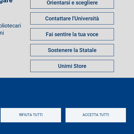
 gare
Orientarsi e scegliere
fare
per
Contattare l'Università
bliotecari
ni
Fai sentire la tua voce
Sostenere la Statale
Unimi Store
s
Note legali
Mappa del sito
Logo
RIFIUTA TUTTI
ACCETTA TUTTI