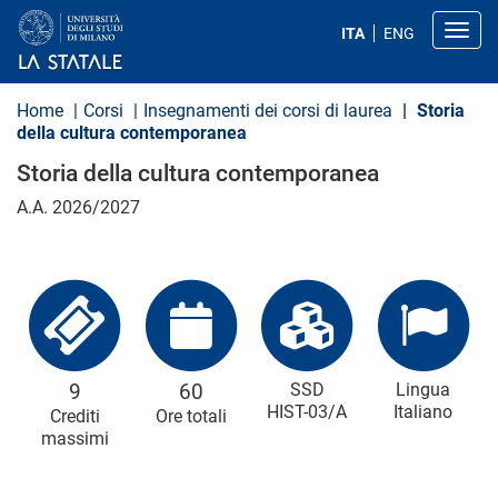
S
a
Toggl
ITA
ENG
l
t
a
a
Home
Corsi
Insegnamenti dei corsi di laurea
Storia
l
della cultura contemporanea
c
o
Storia della cultura contemporanea
n
t
A.A. 2026/2027
e
n
u
t
o
p
r
i
n
c
9
60
SSD
Lingua
i
HIST-03/A
Italiano
Crediti
Ore totali
p
massimi
a
l
e