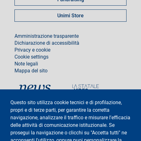
Unimi Store
footer
Amministrazione trasparente
Dichiarazione di accessibilità
Privacy e cookie
Cookie settings
Note legali
Mappa del sito
social
Questo sito utilizza cookie tecnici e di profilazione,
propri e di terze parti, per garantire la corretta
navigazione, analizzare il traffico e misurare l'efficacia
delle attività di comunicazione istituzionale. Se
Testo
Università degli Studi di Milano
Via Festa del Perdono 7 - 20122 Milano
prosegui la navigazione o clicchi su "Accetta tutti" ne
Tel: +39 02 5032 5032
acconsenti l'utilizzo, oppure puoi personalizzare la