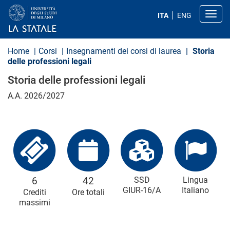
S
a
Toggl
ITA
ENG
l
t
a
a
Home
Corsi
Insegnamenti dei corsi di laurea
Storia
l
delle professioni legali
c
o
Storia delle professioni legali
n
t
A.A. 2026/2027
e
n
u
t
o
p
r
i
n
c
6
42
SSD
Lingua
i
GIUR-16/A
Italiano
Crediti
Ore totali
p
massimi
a
l
e