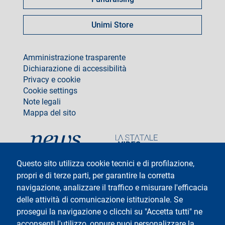
Unimi Store
footer
Amministrazione trasparente
Dichiarazione di accessibilità
Privacy e cookie
Cookie settings
Note legali
Mappa del sito
social
Questo sito utilizza cookie tecnici e di profilazione,
propri e di terze parti, per garantire la corretta
navigazione, analizzare il traffico e misurare l'efficacia
delle attività di comunicazione istituzionale. Se
Testo
Università degli Studi di Milano
Via Festa del Perdono 7 - 20122 Milano
prosegui la navigazione o clicchi su "Accetta tutti" ne
Tel: +39 02 5032 5032
acconsenti l'utilizzo, oppure puoi personalizzare la