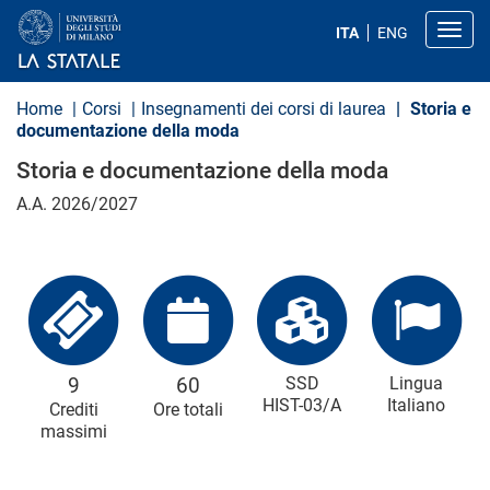
S
a
Toggl
ITA
ENG
l
t
a
a
Home
Corsi
Insegnamenti dei corsi di laurea
Storia e
l
documentazione della moda
c
o
Storia e documentazione della moda
n
t
A.A. 2026/2027
e
n
u
t
o
p
r
i
n
c
9
60
SSD
Lingua
i
HIST-03/A
Italiano
Crediti
Ore totali
p
massimi
a
l
e