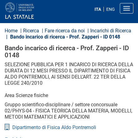
S
a
Toggl
ITA
ENG
l
t
a
a
Home
Ricerca
Fare ricerca da noi
Incarichi di Ricerca
l
Bando incarico di ricerca - Prof. Zapperi - ID 0148
c
o
Bando incarico di ricerca - Prof. Zapperi - ID
n
0148
t
e
SELEZIONE PUBBLICA PER 1 INCARICO DI RICERCA DELLA
n
u
DURATA DI 12 MESI PRESSO IL DIPARTIMENTO DI FISICA
t
ALDO PONTREMOLI, AI SENSI DELL’ART. 22 TER DELLA
o
LEGGE 240/2010
p
r
Area
Scienze fisiche
i
n
Gruppo scientifico-disciplinare / settore concorsuale
c
02/PHYS-04 - FISICA TEORICA DELLA MATERIA, MODELLI,
i
METODI MATEMATICI E APPLICAZIONI
p
a
Dipartimento di Fisica Aldo Pontremoli
l
e