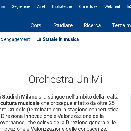
mia
Segreterie
Ariel
Biblioteche
Chi e dove
Webmail
l
fili
Corsi
Studiare
Ricerca
Terza m
ic engagement
La Statale in musica
Orchestra UniMi
i Studi di Milano
si distingue nell’ambito della realtà
i cultura musicale
che prosegue intatto da oltre 25
ndro Crudele (terminata con la stagione concertistica
a Direzione Innovazione e Valorizzazione delle
overnance” che coinvolge la Direzione generale, le
 Innovazione e Valorizzazione delle conoscenze,