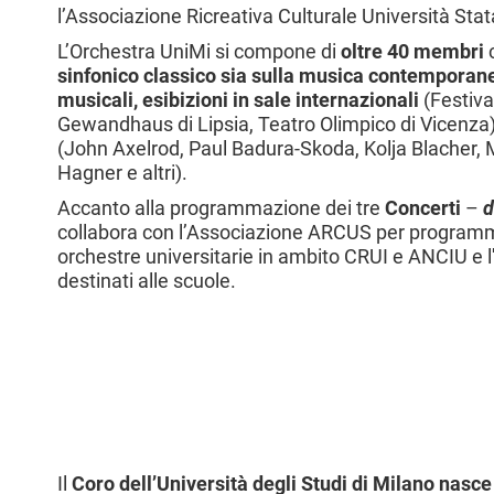
l’Associazione Ricreativa Culturale Università St
l
e
L’Orchestra UniMi si compone di
oltre 40 membri
c
sinfonico classico sia sulla musica contemporan
musicali, esibizioni in sale internazionali
(Festiva
Gewandhaus di Lipsia, Teatro Olimpico di Vicenza
(John Axelrod, Paul Badura-Skoda, Kolja Blacher, Ma
Hagner e altri).
Accanto alla programmazione dei tre
Concerti
–
d
collabora con l’Associazione ARCUS per
programm
orchestre universitarie in ambito CRUI e ANCIU e l'
destinati alle scuole.
Il
Coro dell’Università degli Studi di Milano nasce