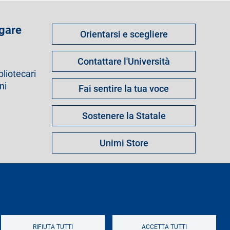
Come
 gare
Orientarsi e scegliere
fare
per
Contattare l'Università
bliotecari
ni
Fai sentire la tua voce
Sostenere la Statale
Unimi Store
s
Note legali
Mappa del sito
Logo
RIFIUTA TUTTI
ACCETTA TUTTI