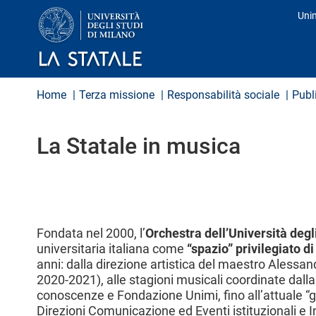
S
Uni
a
Pro
l
t
a
a
l
Home
Terza missione
Responsabilità sociale
Publ
c
o
n
La Statale in musica
t
e
n
u
t
o
p
Fondata nel 2000, l’
Orchestra dell’Università degl
r
i
universitaria italiana come
“spazio” privilegiato d
n
anni: dalla direzione artistica del maestro Alessa
c
2020-2021), alle stagioni musicali coordinate dall
i
conoscenze e Fondazione Unimi, fino all’attuale “g
p
Direzioni Comunicazione ed Eventi istituzionali e
a