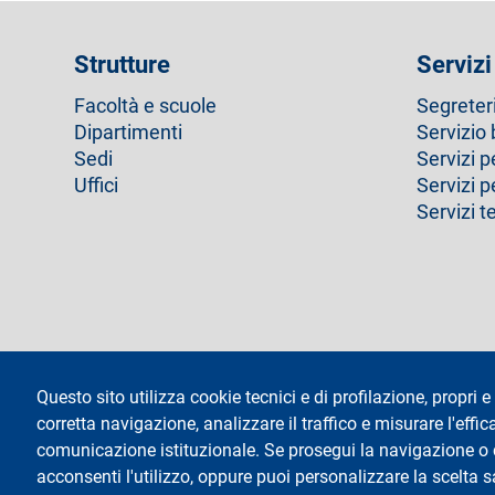
Strutture
Servizi
Facoltà e scuole
Segreter
Dipartimenti
Servizio 
Sedi
Servizi p
Uffici
Servizi 
Servizi t
footer
Amministrazione trasparente
Questo sito utilizza cookie tecnici e di profilazione, propri e 
corretta navigazione, analizzare il traffico e misurare l'effica
Testo
Università degli Studi di Milano
social
Via Festa del Perdono 7 - 20122 Milano
comunicazione istituzionale. Se prosegui la navigazione o cl
Tel: +39 02 5032 5032
acconsenti l'utilizzo, oppure puoi personalizzare la scelta 
InformaStudenti