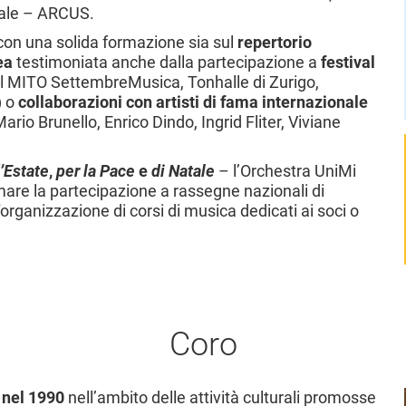
atale – ARCUS
.
on una solida formazione sia sul
repertorio
ea
testimoniata anche dalla partecipazione a
festival
l MITO SettembreMusica, Tonhalle di Zurigo,
) o
collaborazioni con artisti di fama internazionale
rio Brunello, Enrico Dindo, Ingrid Fliter, Viviane
’Estate
,
per la Pace
e
di Natale
– l’Orchestra UniMi
are la partecipazione
a rassegne nazionali di
organizzazione di corsi di musica dedicati ai soci o
Coro
 nel 1990
nell’ambito delle attività culturali promosse