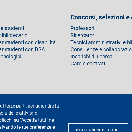
Concorsi, selezioni e
ie studenti
Professori
bibliotecario
Ricercatori
er studenti con disabilità
Tecnici amministrativi e bi
per studenti con DSA
Consulenze e collaborazio
ecnologici
Incarichi di ricerca
Gare e contratti
Dichiarazione di accessibilità
Privacy e cookie
Cookie setting
di terze parti, per garantire la
cia delle attività di
icchi su "Accetta tutti" ne
salvando le tue preferenze e
IMPOSTAZIONE DEI COOKIE