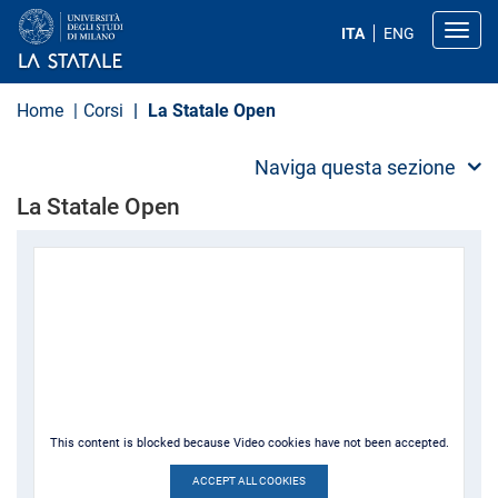
S
a
Toggl
ITA
ENG
l
t
a
a
Home
Corsi
La Statale Open
l
c
o
Naviga questa sezione
n
t
La Statale Open
e
n
u
t
o
p
r
i
n
c
i
p
a
This content is blocked because Video cookies have not been accepted.
l
e
ACCEPT ALL COOKIES