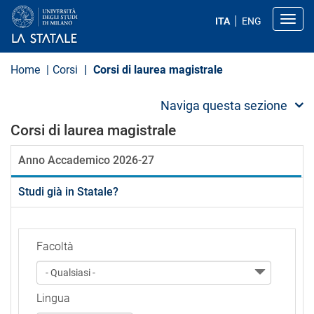
S
a
Toggl
ITA
ENG
l
t
a
a
Home
Corsi
Corsi di laurea magistrale
l
c
o
Naviga questa sezione
n
t
Corsi di laurea magistrale
e
n
Anno Accademico 2026-27
u
t
o
Studi già in Statale?
p
r
i
n
c
Facoltà
i
p
a
l
Lingua
e