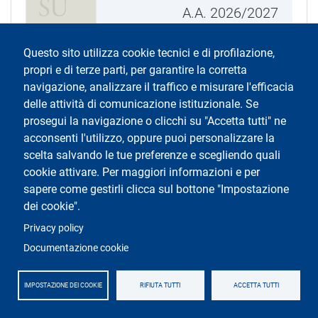
A.A. 2026/2027
Lingue e letterature per la
Questo sito utilizza cookie tecnici e di profilazione,
formazione, la critica, la traduzione
propri e di terze parti, per garantire la corretta
navigazione, analizzare il traffico e misurare l'efficacia
Laurea magistrale
delle attività di comunicazione istituzionale. Se
prosegui la navigazione o clicchi su "Accetta tutti" ne
Milano
acconsenti l'utilizzo, oppure puoi personalizzare la
Italiano
scelta salvando le tue preferenze e scegliendo quali
Libero con valutazione dei requisiti di
cookie attivare. Per maggiori informazioni e per
accesso
sapere come gestirli clicca sul bottone "Impostazione
dei cookie".
Corso in modalità mista
Privacy policy
Documentazione cookie
A.A. 2026/2027
IMPOSTAZIONE DEI COOKIE
RIFIUTA TUTTI
ACCETTA TUTTI