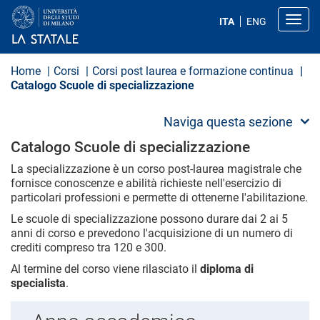
S
a
Toggl
ITA
ENG
l
t
a
a
Home
Corsi
Corsi post laurea e formazione continua
l
Catalogo Scuole di specializzazione
c
o
n
Naviga questa sezione
t
e
Catalogo Scuole di specializzazione
n
u
La specializzazione è un corso post-laurea magistrale che
t
fornisce conoscenze e abilità richieste nell'esercizio di
o
particolari professioni e permette di ottenerne l'abilitazione.
p
r
Le scuole di specializzazione possono durare dai 2 ai 5
i
anni di corso e prevedono l'acquisizione di un numero di
n
crediti compreso tra 120 e 300.
c
i
Al termine del corso viene rilasciato il
diploma di
p
specialista
.
a
l
e