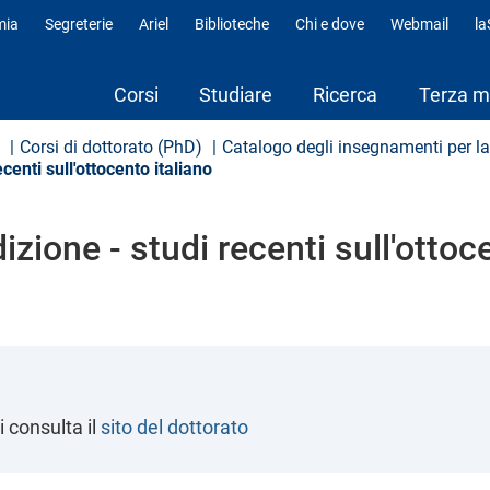
mia
Segreterie
Ariel
Biblioteche
Chi e dove
Webmail
l
fili
Corsi
Studiare
Ricerca
Terza m
Corsi di dottorato (PhD)
Catalogo degli insegnamenti per l
ecenti sull'ottocento italiano
edizione - studi recenti sull'ottoc
i consulta il
sito del dottorato