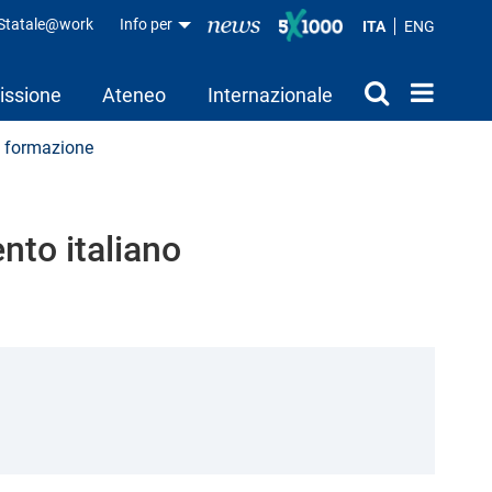
aStatale@work
Info per
ITA
ENG
issione
Ateneo
Internazionale
a formazione
ento italiano