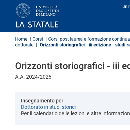
S
Uni
a
Pro
l
t
a
a
l
Home
Corsi
Corsi post laurea e formazione continua
c
dottorale
Orizzonti storiografici - iii edizione - studi r
o
n
t
e
Orizzonti storiografici - iii 
n
u
A.A. 2024/2025
t
o
p
r
Insegnamento per
i
Dottorato in studi storici
n
c
Per il calendario delle lezioni e altre informazion
i
p
a