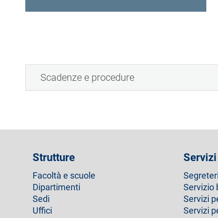
e
d
a
a
t
t
i
Scadenze e procedure
v
a
)
Strutture
Servizi
Facoltà e scuole
Segreter
Dipartimenti
Servizio 
Sedi
Servizi p
Uffici
Servizi 