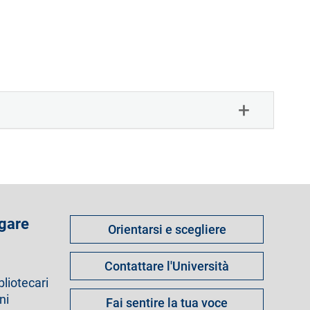
Come
 gare
Orientarsi e scegliere
fare
per
Contattare l'Università
bliotecari
ni
Fai sentire la tua voce