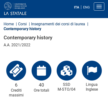
S
a
Toggl
ITA
ENG
l
t
a
a
Home
Corsi
Insegnamenti dei corsi di laurea
l
Contemporary history
c
o
Contemporary history
n
t
A.A. 2021/2022
e
n
u
t
o
p
r
i
n
c
6
40
SSD
Lingua
i
M-STO/04
Inglese
Crediti
Ore totali
p
massimi
a
l
e