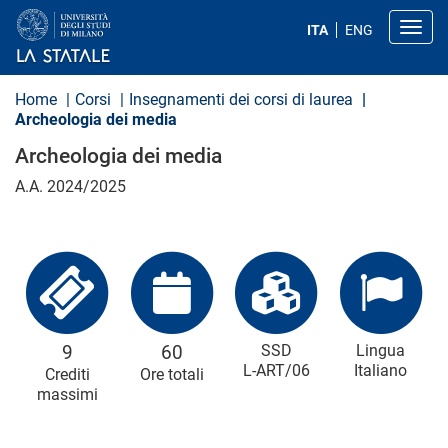
S
a
Toggl
ITA
ENG
l
t
a
a
Home
Corsi
Insegnamenti dei corsi di laurea
l
Archeologia dei media
c
o
Archeologia dei media
n
t
A.A. 2024/2025
e
n
u
t
o
p
r
i
n
c
9
60
SSD
Lingua
i
L-ART/06
Italiano
Crediti
Ore totali
p
massimi
a
l
e