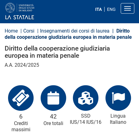
S
a
Toggl
ITA
ENG
l
t
a
a
Home
Corsi
Insegnamenti dei corsi di laurea
Diritto
l
della cooperazione giudiziaria europea in materia penale
c
o
Diritto della cooperazione giudiziaria
n
europea in materia penale
t
e
A.A. 2024/2025
n
u
t
o
p
r
i
n
c
i
6
42
SSD
Lingua
p
IUS/14 IUS/16
Italiano
Crediti
Ore totali
a
l
massimi
e