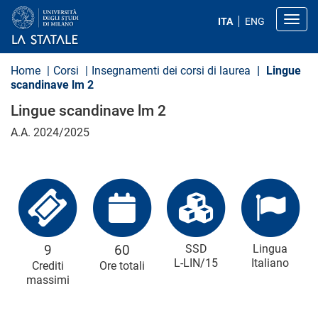
S
a
Toggl
ITA
ENG
l
t
a
a
Home
Corsi
Insegnamenti dei corsi di laurea
Lingue
l
scandinave lm 2
c
o
Lingue scandinave lm 2
n
t
A.A. 2024/2025
e
n
u
t
o
p
r
i
n
c
9
60
SSD
Lingua
i
L-LIN/15
Italiano
Crediti
Ore totali
p
massimi
a
l
e