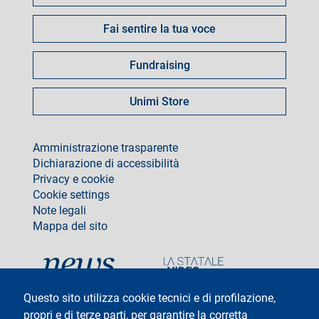
Fai sentire la tua voce
Fundraising
Unimi Store
footer
Amministrazione trasparente
Dichiarazione di accessibilità
Privacy e cookie
Cookie settings
Note legali
Mappa del sito
social
Questo sito utilizza cookie tecnici e di profilazione,
propri e di terze parti, per garantire la corretta