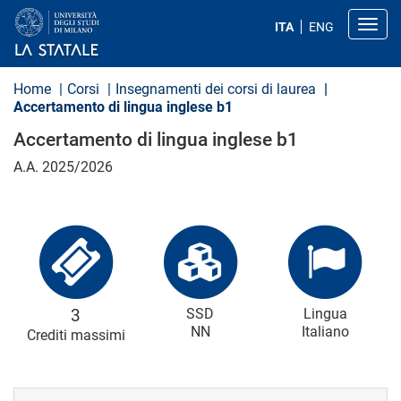
S
a
Toggl
ITA
ENG
l
t
a
a
Home
Corsi
Insegnamenti dei corsi di laurea
l
Accertamento di lingua inglese b1
c
o
Accertamento di lingua inglese b1
n
t
A.A. 2025/2026
e
n
u
t
o
p
r
i
n
c
3
SSD
Lingua
i
NN
Italiano
Crediti massimi
p
a
l
e