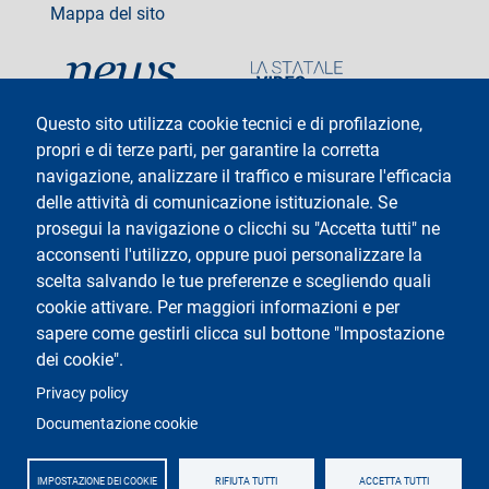
Mappa del sito
social
Questo sito utilizza cookie tecnici e di profilazione,
propri e di terze parti, per garantire la corretta
navigazione, analizzare il traffico e misurare l'efficacia
delle attività di comunicazione istituzionale. Se
Testo
Università degli Studi di Milano
Via Festa del Perdono 7 - 20122 Milano
prosegui la navigazione o clicchi su "Accetta tutti" ne
Tel: +39 02 5032 5032
acconsenti l'utilizzo, oppure puoi personalizzare la
InformaStudenti
Posta Elettronica Certificata
scelta salvando le tue preferenze e scegliendo quali
C.F. 80012650158 - P.I. 03064870151
cookie attivare. Per maggiori informazioni e per
Codice LEI
©Copyright 2025
sapere come gestirli clicca sul bottone "Impostazione
dei cookie".
Logo
Privacy policy
Documentazione cookie
IMPOSTAZIONE DEI COOKIE
RIFIUTA TUTTI
ACCETTA TUTTI