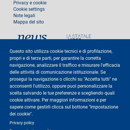
Privacy e cookie
Cookie settings
Note legali
Mappa del sito
social
Questo sito utilizza cookie tecnici e di profilazione,
propri e di terze parti, per garantire la corretta
navigazione, analizzare il traffico e misurare l'efficacia
delle attività di comunicazione istituzionale. Se
Testo
Università degli Studi di Milano
Via Festa del Perdono 7 - 20122 Milano
prosegui la navigazione o clicchi su "Accetta tutti" ne
Tel: +39 02 5032 5032
acconsenti l'utilizzo, oppure puoi personalizzare la
InformaStudenti
Posta Elettronica Certificata
scelta salvando le tue preferenze e scegliendo quali
C.F. 80012650158 - P.I. 03064870151
cookie attivare. Per maggiori informazioni e per
Codice LEI
©Copyright 2025
sapere come gestirli clicca sul bottone "Impostazione
dei cookie".
Logo
Privacy policy