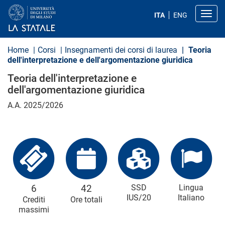
S
a
Toggl
ITA
ENG
l
t
a
a
Home
Corsi
Insegnamenti dei corsi di laurea
Teoria
l
dell'interpretazione e dell'argomentazione giuridica
c
o
Teoria dell'interpretazione e
n
dell'argomentazione giuridica
t
e
A.A. 2025/2026
n
u
t
o
p
r
i
n
c
i
6
42
SSD
Lingua
p
IUS/20
Italiano
Crediti
Ore totali
a
l
massimi
e