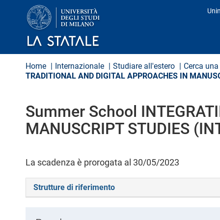
S
Uni
a
Pro
l
t
a
a
l
Home
Internazionale
Studiare all'estero
Cerca una 
c
TRADITIONAL AND DIGITAL APPROACHES IN MANUSCR
o
n
t
e
Summer School INTEGRAT
n
MANUSCRIPT STUDIES (INT
u
t
o
p
La scadenza è prorogata al 30/05/2023
r
i
n
Strutture di riferimento
c
i
p
a