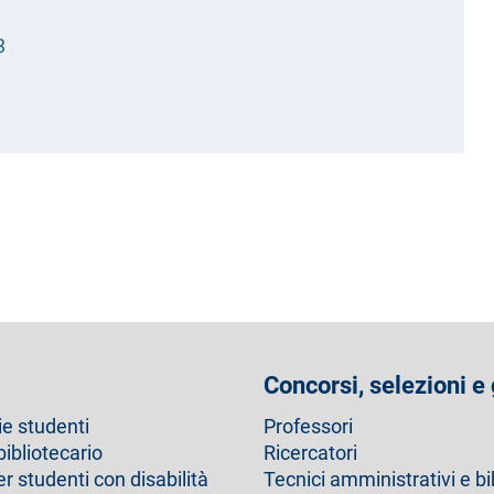
3
Concorsi, selezioni e
ie studenti
Professori
bibliotecario
Ricercatori
er studenti con disabilità
Tecnici amministrativi e bi