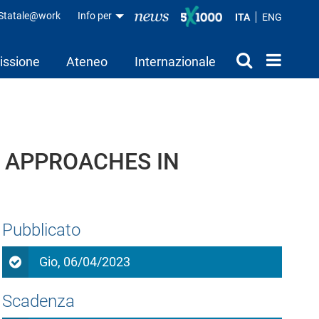
aStatale@work
Info per
ITA
ENG
issione
Ateneo
Internazionale
L APPROACHES IN
Pubblicato
Gio, 06/04/2023
Scadenza