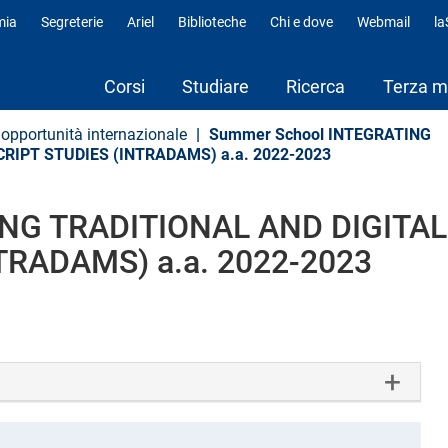
mia
Segreterie
Ariel
Biblioteche
Chi e dove
Webmail
l
fili
Corsi
Studiare
Ricerca
Terza m
opportunità internazionale
Summer School INTEGRATING
IPT STUDIES (INTRADAMS) a.a. 2022-2023
ING TRADITIONAL AND DIGITA
RADAMS) a.a. 2022-2023