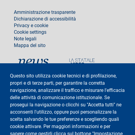
footer
Amministrazione trasparente
Dichiarazione di accessibilità
Privacy e cookie
Cookie settings
Note legali
Mappa del sito
social
Questo sito utilizza cookie tecnici e di profilazione,
propri e di terze parti, per garantire la corretta
navigazione, analizzare il traffico e misurare l'efficacia
delle attività di comunicazione istituzionale. Se
Testo
Università degli Studi di Milano
Via Festa del Perdono 7 - 20122 Milano
prosegui la navigazione o clicchi su "Accetta tutti" ne
Tel: +39 02 5032 5032
acconsenti l'utilizzo, oppure puoi personalizzare la
InformaStudenti
Posta Elettronica Certificata
scelta salvando le tue preferenze e scegliendo quali
C.F. 80012650158 - P.I. 03064870151
cookie attivare. Per maggiori informazioni e per
Codice LEI
©Copyright 2025
sapere come gestirli clicca sul bottone "Impostazione