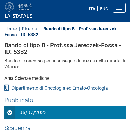
S
a
Toggl
ITA
ENG
l
t
a
a
Home
Ricerca
Bando di tipo B - Prof.ssa Jereczek-
l
Fossa - ID: 5382
c
o
Bando di tipo B - Prof.ssa Jereczek-Fossa -
n
ID: 5382
t
e
Bando di concorso per un assegno di ricerca della durata di
n
u
24 mesi
t
o
Area
Scienze mediche
p
r
Dipartimento di Oncologia ed Emato-Oncologia
i
n
Pubblicato
c
i
p
06/07/2022
a
l
e
Scadenza