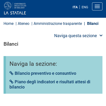
S
a
Toggl
ITA
ENG
l
t
a
a
Home
Ateneo
Amministrazione trasparente
Bilanci
l
c
o
Naviga questa sezione
n
t
Bilanci
e
n
u
t
o
Naviga la sezione:
p
r
Bilancio preventivo e consuntivo
i
n
Piano degli indicatori e risultati attesi di
c
i
bilancio
p
a
l
e