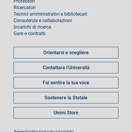
Professori
Ricercatori
Tecnici amministrativi e bibliotecari
Consulenze e collaborazioni
Incarichi di ricerca
Gare e contratti
Come
fare
Orientarsi e scegliere
per
Contattare l'Università
Fai sentire la tua voce
Sostenere la Statale
Unimi Store
footer
Amministrazione trasparente