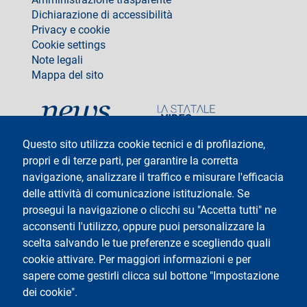
Dichiarazione di accessibilità
Privacy e cookie
Cookie settings
Note legali
Mappa del sito
social
Questo sito utilizza cookie tecnici e di profilazione,
propri e di terze parti, per garantire la corretta
navigazione, analizzare il traffico e misurare l'efficacia
delle attività di comunicazione istituzionale. Se
Testo
Università degli Studi di Milano
Via Festa del Perdono 7 - 20122 Milano
prosegui la navigazione o clicchi su "Accetta tutti" ne
Tel: +39 02 5032 5032
acconsenti l'utilizzo, oppure puoi personalizzare la
InformaStudenti
Posta Elettronica Certificata
scelta salvando le tue preferenze e scegliendo quali
C.F. 80012650158 - P.I. 03064870151
cookie attivare. Per maggiori informazioni e per
Codice LEI
©Copyright 2025
sapere come gestirli clicca sul bottone "Impostazione
dei cookie".
Logo