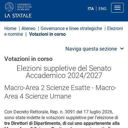
S
a
Toggl
ITA
ENG
l
t
a
a
Home
Ateneo
Governance e linee strategiche
Elezioni
l
e nomine
Votazioni in corso
c
o
n
Naviga questa sezione
t
e
Votazioni in corso
n
u
Elezioni suppletive del Senato
t
Accademico 2024/2027
o
p
r
Macro-Area 2 Scienze Esatte - Macro-
i
n
Area 4 Scienze Umane
c
i
p
Con Decreto Rettorale, Rep. n. 3091 del 17 luglio 2026,
a
sono state indette le votazioni suppletive per l’elezione di
l
tre Direttori di Dipartimento, di cui uno appartenente alla
e