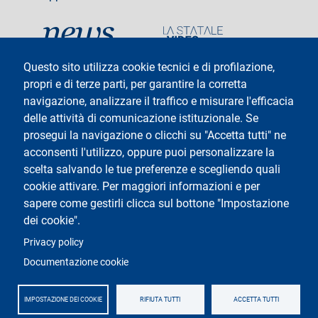
social
Questo sito utilizza cookie tecnici e di profilazione,
propri e di terze parti, per garantire la corretta
navigazione, analizzare il traffico e misurare l'efficacia
delle attività di comunicazione istituzionale. Se
Testo
Università degli Studi di Milano
Via Festa del Perdono 7 - 20122 Milano
prosegui la navigazione o clicchi su "Accetta tutti" ne
Tel: +39 02 5032 5032
acconsenti l'utilizzo, oppure puoi personalizzare la
InformaStudenti
Posta Elettronica Certificata
scelta salvando le tue preferenze e scegliendo quali
C.F. 80012650158 - P.I. 03064870151
cookie attivare. Per maggiori informazioni e per
Codice LEI
©Copyright 2025
sapere come gestirli clicca sul bottone "Impostazione
dei cookie".
Logo
Privacy policy
Documentazione cookie
IMPOSTAZIONE DEI COOKIE
RIFIUTA TUTTI
ACCETTA TUTTI