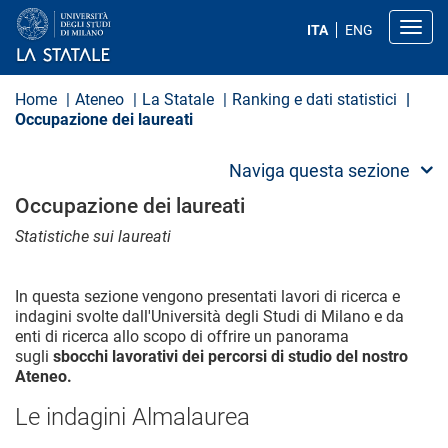
S
a
Toggl
ITA
ENG
l
t
a
a
Home
Ateneo
La Statale
Ranking e dati statistici
l
Occupazione dei laureati
c
o
n
Naviga questa sezione
t
e
Occupazione dei laureati
n
u
Statistiche sui laureati
t
o
p
In questa sezione vengono presentati lavori di ricerca e
r
i
indagini svolte dall'Università degli Studi di Milano e da
n
enti di ricerca allo scopo di offrire un panorama
c
sugli
sbocchi lavorativi dei percorsi di studio del nostro
i
Ateneo.
p
a
Le indagini Almalaurea
l
e