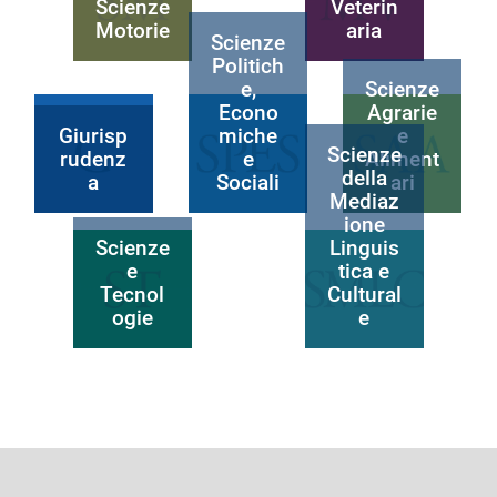
Scienze
Veterin
Motorie
aria
Scienze
Politich
e,
Scienze
Econo
Agrarie
Giurisp
miche
e
Scienze
rudenz
e
Aliment
della
a
Sociali
ari
Mediaz
ione
Scienze
Linguis
e
tica e
Tecnol
Cultural
ogie
e