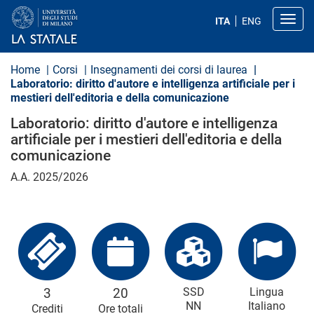
S
a
Toggl
ITA
ENG
l
t
a
a
Home
Corsi
Insegnamenti dei corsi di laurea
l
Laboratorio: diritto d'autore e intelligenza artificiale per i
c
mestieri dell'editoria e della comunicazione
o
n
Laboratorio: diritto d'autore e intelligenza
t
e
artificiale per i mestieri dell'editoria e della
n
comunicazione
u
t
A.A. 2025/2026
o
p
r
i
n
c
i
p
a
l
3
20
SSD
Lingua
e
NN
Italiano
Crediti
Ore totali