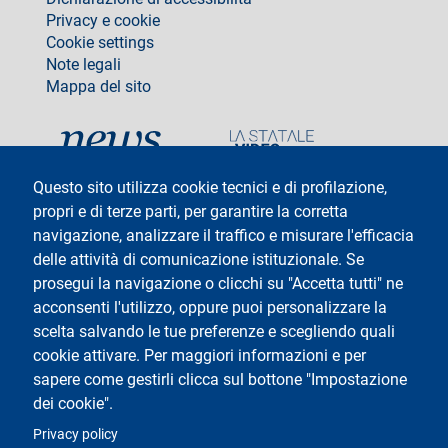
Privacy e cookie
Cookie settings
Note legali
Mappa del sito
social
Questo sito utilizza cookie tecnici e di profilazione,
propri e di terze parti, per garantire la corretta
navigazione, analizzare il traffico e misurare l'efficacia
delle attività di comunicazione istituzionale. Se
Testo
Università degli Studi di Milano
Via Festa del Perdono 7 - 20122 Milano
prosegui la navigazione o clicchi su "Accetta tutti" ne
Tel: +39 02 5032 5032
acconsenti l'utilizzo, oppure puoi personalizzare la
InformaStudenti
Posta Elettronica Certificata
scelta salvando le tue preferenze e scegliendo quali
C.F. 80012650158 - P.I. 03064870151
cookie attivare. Per maggiori informazioni e per
Codice LEI
©Copyright 2025
sapere come gestirli clicca sul bottone "Impostazione
dei cookie".
Logo
Privacy policy