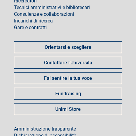
Ricercatori
Tecnici amministrativi e bibliotecari
Consulenze e collaborazioni
Incarichi di ricerca
Gare e contratti
Come
fare
Orientarsi e scegliere
per
Contattare l'Università
Fai sentire la tua voce
Fundraising
Unimi Store
footer
Amministrazione trasparente
Dichiarazione di accessibilità