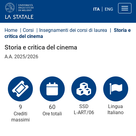
S
a
Toggl
ITA
ENG
l
t
a
a
Home
Corsi
Insegnamenti dei corsi di laurea
Storia e
l
critica del cinema
c
o
Storia e critica del cinema
n
t
A.A. 2025/2026
e
n
u
t
o
p
r
i
n
c
9
60
SSD
Lingua
i
L-ART/06
Italiano
Crediti
Ore totali
p
massimi
a
l
e