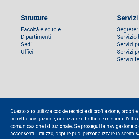
Strutture
Servizi
Facoltà e scuole
Segreter
Dipartimenti
Servizio 
Sedi
Servizi p
Uffici
Servizi 
Servizi t
footer
Amministrazione trasparente
Questo sito utilizza cookie tecnici e di profilazione, propri e 
corretta navigazione, analizzare il traffico e misurare l'effica
Testo
Università degli Studi di Milano
social
Via Festa del Perdono 7 - 20122 Milano
comunicazione istituzionale. Se prosegui la navigazione o cl
Tel: +39 02 5032 5032
acconsenti l'utilizzo, oppure puoi personalizzare la scelta 
InformaStudenti