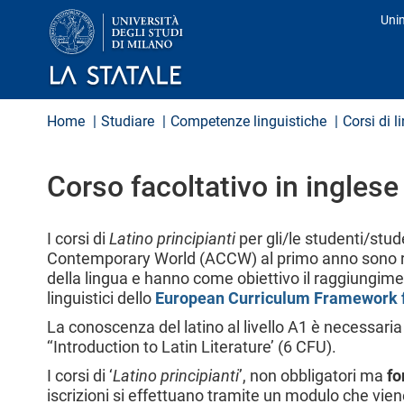
S
Uni
a
Pro
l
t
a
a
l
Home
Studiare
Competenze linguistiche
Corsi di l
c
o
n
Corso facoltativo in ingles
t
e
n
u
I corsi di
Latino principianti
per gli/le studenti/stud
t
Contemporary World (ACCW) al primo anno sono ri
o
della lingua e hanno come obiettivo il raggiungime
p
linguistici dello
European Curriculum Framework f
r
i
La conoscenza del latino al livello A1 è necessaria p
n
‘‘Introduction to Latin Literature’ (6 CFU).
c
i
I corsi di ‘
Latino principianti
’, non obbligatori ma
fo
p
iscrizioni si effettuano tramite un modulo che viene
a