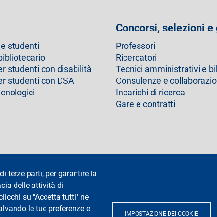
Concorsi, selezioni e
ie studenti
Professori
bibliotecario
Ricercatori
er studenti con disabilità
Tecnici amministrativi e bi
per studenti con DSA
Consulenze e collaborazio
ecnologici
Incarichi di ricerca
Gare e contratti
Dichiarazione di accessibilità
Privacy e cookie
Cookie setting
di terze parti, per garantire la
cia delle attività di
icchi su "Accetta tutti" ne
salvando le tue preferenze e
IMPOSTAZIONE DEI COOKIE