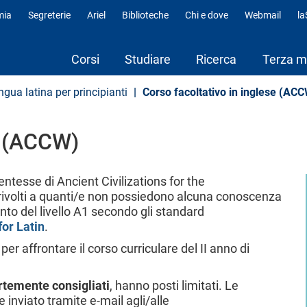
mia
Segreterie
Ariel
Biblioteche
Chi e dove
Webmail
l
fili
Corsi
Studiare
Ricerca
Terza m
ingua latina per principianti
Corso facoltativo in inglese (AC
e (ACCW)
entesse di Ancient Civilizations for the
volti a quanti/e non possiedono alcuna conoscenza
nto del livello A1 secondo gli standard
or Latin
.
er affrontare il corso curriculare del II anno di
rtemente consigliati
, hanno posti limitati. Le
 inviato tramite e-mail agli/alle