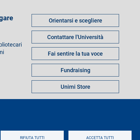
Come
 gare
Orientarsi e scegliere
fare
per
Contattare l'Università
bliotecari
ni
Fai sentire la tua voce
Fundraising
Unimi Store
s
Note legali
Mappa del sito
Logo
RIFIUTA TUTTI
ACCETTA TUTTI