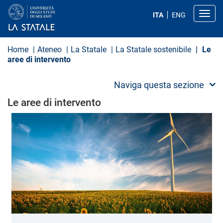
S
a
Toggl
ITA
ENG
l
t
a
a
Home
Ateneo
La Statale
La Statale sostenibile
Le
l
aree di intervento
c
o
n
Naviga questa sezione
t
e
Le aree di intervento
n
u
t
o
p
r
i
n
c
i
p
a
l
e