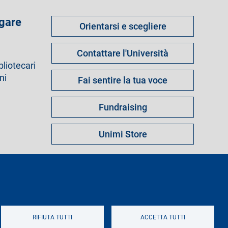
Come
 gare
Orientarsi e scegliere
fare
per
Contattare l'Università
bliotecari
ni
Fai sentire la tua voce
Fundraising
Unimi Store
s
Note legali
Mappa del sito
Logo
RIFIUTA TUTTI
ACCETTA TUTTI