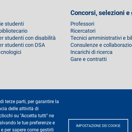
a
s
p
t
u
a
Concorsi, selezioni e
t
c
g
ie studenti
Professori
u
c
i
bibliotecario
Ricercatori
a
e
n
er studenti con disabilità
Tecnici amministrativi e bi
l
s
a
per studenti con DSA
Consulenze e collaborazio
e
s
ecnologici
Incarichi di ricerca
i
Gare e contratti
v
a
Dichiarazione di accessibilità
Privacy e cookie
Cookie setting
di terze parti, per garantire la
cia delle attività di
icchi su "Accetta tutti" ne
salvando le tue preferenze e
IMPOSTAZIONE DEI COOKIE
 e per sapere come gestirli