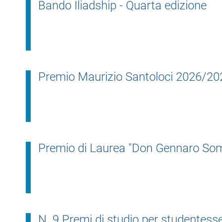
Bando Iliadship - Quarta edizione
l
e
Premio Maurizio Santoloci 2026/2027
Premio di Laurea "Don Gennaro S
N. 9 Premi di studio per studentes