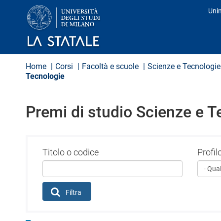
S
Uni
a
Pro
l
t
a
a
l
Home
Corsi
Facoltà e scuole
Scienze e Tecnologie
c
Tecnologie
o
n
t
e
Premi di studio Scienze e T
n
u
t
o
Titolo o codice
Profil
p
r
i
n
c
Filtra
i
p
a