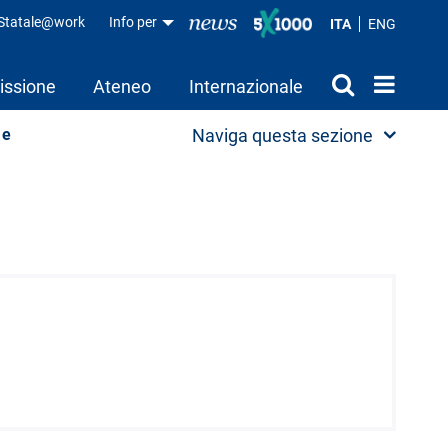
aStatale@work
Info per
ITA
ENG
issione
Ateneo
Internazionale
 e
Naviga questa sezione