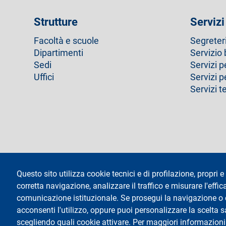
Strutture
Servizi
Facoltà e scuole
Segreter
Dipartimenti
Servizio 
Sedi
Servizi p
Uffici
Servizi 
Servizi t
footer
Amministrazione trasparente
Questo sito utilizza cookie tecnici e di profilazione, propri e 
corretta navigazione, analizzare il traffico e misurare l'effica
Testo
Università degli Studi di Milano
social
Via Festa del Perdono 7 - 20122 Milano
comunicazione istituzionale. Se prosegui la navigazione o cl
Tel: +39 02 5032 5032
acconsenti l'utilizzo, oppure puoi personalizzare la scelta 
InformaStudenti
scegliendo quali cookie attivare. Per maggiori informazioni
Posta Elettronica Certificata