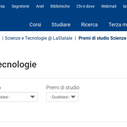
mia
Segreterie
Ariel
Biblioteche
Chi e dove
Webmail
l
fili
Corsi
Studiare
Ricerca
Terza m
Scienze e Tecnologie @ LaStatale
Premi di studio Scienze
ecnologie
o
Premi di studio