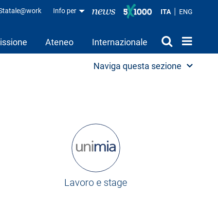
aStatale@work
Info per
ITA
ENG
issione
Ateneo
Internazionale
Naviga questa sezione
Lavoro e stage