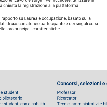
ezione “Lavoro e stage”
. Per accedere, utilizzare le
rà chiesta la registrazione alla piattaforma
 rapporto su Laurea e occupazione, basato sulla
ati di ciascun ateneo partecipante e dei singoli corsi
le loro principali caratteristiche.
Concorsi, selezioni e
ie studenti
Professori
bibliotecario
Ricercatori
er studenti con disabilità
Tecnici amministrativi e bi