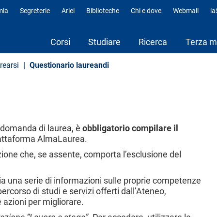
mia
Segreterie
Ariel
Biblioteche
Chi e dove
Webmail
l
fili
Corsi
Studiare
Ricerca
Terza m
rearsi
Questionario laureandi
a domanda di laurea, è
obbligatorio compilare il
 piattaforma AlmaLaurea.
zione che, se assente, comporta l’esclusione del
sia una serie di informazioni sulle proprie competenze
rcorso di studi e servizi offerti dall’Ateneo,
 azioni per migliorare.