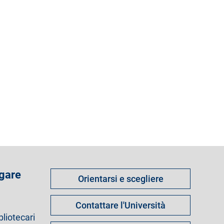
Come
 gare
Orientarsi e scegliere
fare
per
Contattare l'Università
bliotecari