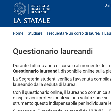
S
Uni
a
Pro
l
t
a
a
l
Home
Studiare
Frequentare un corso di laurea
Lau
c
o
n
Questionario laureandi
t
e
n
u
Durante l’ultimo anno di corso o al momento dell
t
Questionario laureandi
, disponibile online sulla
o
p
La Segreteria studenti verifica l'avvenuta compila
r
laureando dalla seduta di laurea.
i
n
Con il questionario online, il laureando comunica 
c
e aspirazioni professionali sia una valutazione su pe
i
strumento questo indispensabile per individuare le
p
a