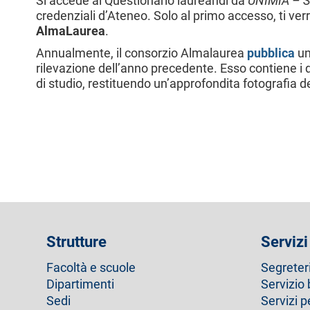
Si accede al Questionario laureandi da
UNIMIA – S
l
credenziali d’Ateneo. Solo al primo accesso, ti ver
e
AlmaLaurea
.
Annualmente, il consorzio Almalaurea
pubblica
un
rilevazione dell’anno precedente. Esso contiene i d
di studio, restituendo un’approfondita fotografia del
Strutture
Servizi
Facoltà e scuole
Segreter
Dipartimenti
Servizio 
Sedi
Servizi p