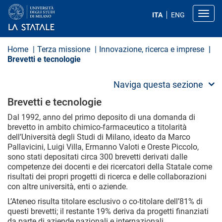
S
a
Toggl
ITA
ENG
l
t
a
a
Home
Terza missione
Innovazione, ricerca e imprese
l
Brevetti e tecnologie
c
o
n
Naviga questa sezione
t
e
Brevetti e tecnologie
n
u
Dal 1992, anno del primo deposito di una domanda di
t
brevetto in ambito chimico-farmaceutico a titolarità
o
dell’Università degli Studi di Milano, ideato da Marco
p
Pallavicini, Luigi Villa, Ermanno Valoti e Oreste Piccolo,
r
i
sono stati depositati circa 300 brevetti derivati dalle
n
competenze dei docenti e dei ricercatori della Statale come
c
risultati dei propri progetti di ricerca e delle collaborazioni
i
con altre università, enti o aziende.
p
a
L’Ateneo risulta titolare esclusivo o co-titolare dell’81% di
l
questi brevetti; il restante 19% deriva da progetti finanziati
e
da parte di aziende nazionali e internazionali.