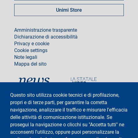
Unimi Store
footer
Amministrazione trasparente
Dichiarazione di accessibilità
Privacy e cookie
Cookie settings
Note legali
Mappa del sito
social
Questo sito utilizza cookie tecnici e di profilazione,
propri e di terze parti, per garantire la corretta
navigazione, analizzare il traffico e misurare l'efficacia
delle attività di comunicazione istituzionale. Se
Testo
Università degli Studi di Milano
Via Festa del Perdono 7 - 20122 Milano
prosegui la navigazione o clicchi su "Accetta tutti" ne
Tel: +39 02 5032 5032
acconsenti l'utilizzo, oppure puoi personalizzare la
InformaStudenti
Posta Elettronica Certificata