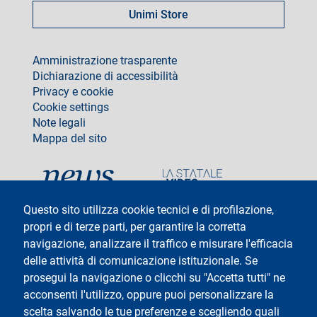
Unimi Store
footer
Amministrazione trasparente
Dichiarazione di accessibilità
Privacy e cookie
Cookie settings
Note legali
Mappa del sito
social
Questo sito utilizza cookie tecnici e di profilazione,
propri e di terze parti, per garantire la corretta
navigazione, analizzare il traffico e misurare l'efficacia
delle attività di comunicazione istituzionale. Se
Testo
Università degli Studi di Milano
Via Festa del Perdono 7 - 20122 Milano
prosegui la navigazione o clicchi su "Accetta tutti" ne
Tel: +39 02 5032 5032
acconsenti l'utilizzo, oppure puoi personalizzare la
InformaStudenti
Posta Elettronica Certificata
scelta salvando le tue preferenze e scegliendo quali