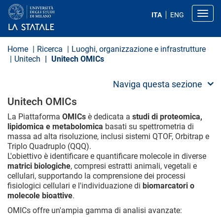
S
a
Toggl
ITA
ENG
l
t
a
a
Home
Ricerca
Luoghi, organizzazione e infrastrutture
l
Unitech
Unitech OMICs
c
o
n
Naviga questa sezione
t
e
Unitech OMICs
n
u
La Piattaforma
OMICs
è dedicata a
studi di proteomica,
t
lipidomica e metabolomica
basati su spettrometria di
o
massa ad alta risoluzione, inclusi sistemi QTOF, Orbitrap e
p
Triplo Quadruplo (QQQ).
r
i
L'obiettivo è identificare e quantificare molecole in diverse
n
matrici biologiche
, compresi estratti animali, vegetali e
c
cellulari, supportando la comprensione dei processi
i
fisiologici cellulari e l'individuazione di
biomarcatori
o
p
molecole bioattive
.
a
l
OMICs offre un'ampia gamma di analisi avanzate:
e