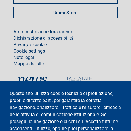
Unimi Store
footer
Amministrazione trasparente
Dichiarazione di accessibilità
Privacy e cookie
Cookie settings
Note legali
Mappa del sito
social
Questo sito utilizza cookie tecnici e di profilazione,
propri e di terze parti, per garantire la corretta
navigazione, analizzare il traffico e misurare l'efficacia
delle attività di comunicazione istituzionale. Se
Testo
Università degli Studi di Milano
Via Festa del Perdono 7 - 20122 Milano
prosegui la navigazione o clicchi su "Accetta tutti" ne
Tel: +39 02 5032 5032
acconsenti l'utilizzo, oppure puoi personalizzare la
InformaStudenti