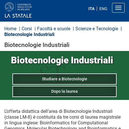
S
a
Toggl
ITA
ENG
l
t
a
a
Home
Corsi
Facoltà e scuole
Scienze e Tecnologie
l
Biotecnologie Industriali
c
o
Biotecnologie Industriali
n
t
e
Biotecnologie Industriali
n
u
t
o
Studiare a Biotecnologie
p
r
i
Dopo la laurea
n
c
i
p
L’offerta didattica dell’area di Biotecnologie Industriali
a
(classe LM-8) è costituita da tre corsi di laurea magistrale
l
in lingua inglese: Bioinformatics for Computational
e
Genomics, Molecular Biotechnology and Bioinformatics e