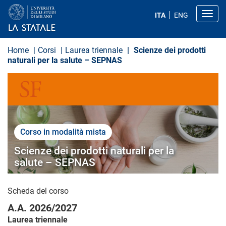
S
a
Toggl
ITA
ENG
l
t
a
a
Home
Corsi
Laurea triennale
Scienze dei prodotti
l
naturali per la salute – SEPNAS
c
o
SCIENZE DEL FARMACO
n
t
e
n
u
t
Corso in modalità mista
o
p
Scienze dei prodotti naturali per la
r
i
salute – SEPNAS
n
c
i
Scheda del corso
p
a
A.A. 2026/2027
l
e
Laurea triennale