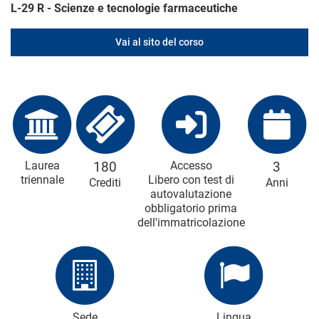
L-29 R - Scienze e tecnologie farmaceutiche
Vai al sito del corso
Laurea
180
Accesso
3
triennale
Libero con test di
Crediti
Anni
autovalutazione
obbligatorio prima
dell'immatricolazione
Sede
Lingua