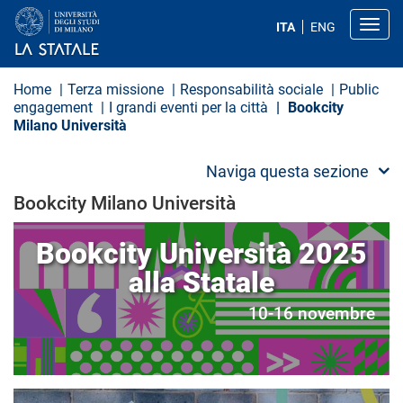
S
a
Toggl
ITA
ENG
l
t
a
a
Home
Terza missione
Responsabilità sociale
Public
l
engagement
I grandi eventi per la città
Bookcity
c
Milano Università
o
n
t
Naviga questa sezione
e
n
Bookcity Milano Università
u
t
o
Bookcity Università 2025
p
r
alla Statale
i
n
10-16 novembre
c
i
p
a
l
e