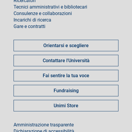
Ricercatori
Tecnici amministrativi e bibliotecari
Consulenze e collaborazioni
Incarichi di ricerca
Gare e contratti
Come
fare
Orientarsi e scegliere
per
Contattare l'Università
Fai sentire la tua voce
Fundraising
Unimi Store
footer
Amministrazione trasparente
Dichiarazione di accessibilità