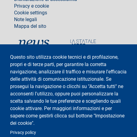
Privacy e cookie
Cookie settings
Note legali
Mappa del sito
social
Questo sito utilizza cookie tecnici e di profilazione,
propri e di terze parti, per garantire la corretta
navigazione, analizzare il traffico e misurare l'efficacia
delle attività di comunicazione istituzionale. Se
Testo
Università degli Studi di Milano
Via Festa del Perdono 7 - 20122 Milano
prosegui la navigazione o clicchi su "Accetta tutti" ne
Tel: +39 02 5032 5032
acconsenti l'utilizzo, oppure puoi personalizzare la
InformaStudenti
Posta Elettronica Certificata
scelta salvando le tue preferenze e scegliendo quali
C.F. 80012650158 - P.I. 03064870151
cookie attivare. Per maggiori informazioni e per
Codice LEI
©Copyright 2025
sapere come gestirli clicca sul bottone "Impostazione
dei cookie".
Logo
Privacy policy