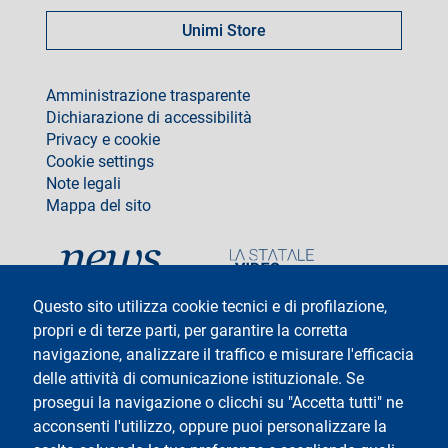
Unimi Store
footer
Amministrazione trasparente
Dichiarazione di accessibilità
Privacy e cookie
Cookie settings
Note legali
Mappa del sito
social
Questo sito utilizza cookie tecnici e di profilazione,
propri e di terze parti, per garantire la corretta
navigazione, analizzare il traffico e misurare l'efficacia
delle attività di comunicazione istituzionale. Se
Testo
Università degli Studi di Milano
Via Festa del Perdono 7 - 20122 Milano
prosegui la navigazione o clicchi su "Accetta tutti" ne
Tel: +39 02 5032 5032
acconsenti l'utilizzo, oppure puoi personalizzare la
InformaStudenti
Posta Elettronica Certificata