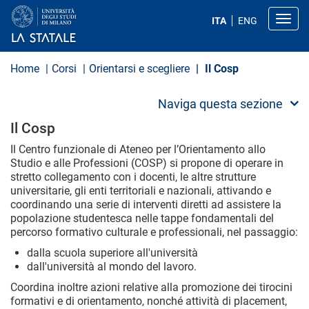
S
a
Toggl
ITA
ENG
l
t
a
a
Home
Corsi
Orientarsi e scegliere
Il Cosp
l
c
o
Naviga questa sezione
n
t
Il Cosp
e
n
Il Centro funzionale di Ateneo per l’Orientamento allo
u
Studio e alle Professioni (COSP) si propone di operare in
t
stretto collegamento con i docenti, le altre strutture
o
universitarie, gli enti territoriali e nazionali, attivando e
p
coordinando una serie di interventi diretti ad assistere la
r
i
popolazione studentesca nelle tappe fondamentali del
n
percorso formativo culturale e professionali, nel passaggio:
c
i
dalla scuola superiore all'università
p
dall'università al mondo del lavoro.
a
l
Coordina inoltre azioni relative alla promozione dei tirocini
e
formativi e di orientamento, nonché attività di placement,