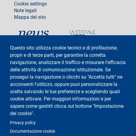
Cookie settings
Note legali
Mappa del sito
social
Questo sito utilizza cookie tecnici e di profilazione,
propri e di terze parti, per garantire la corretta
navigazione, analizzare il traffico e misurare l'efficacia
delle attività di comunicazione istituzionale. Se
Testo
Università degli Studi di Milano
Via Festa del Perdono 7 - 20122 Milano
prosegui la navigazione o clicchi su "Accetta tutti" ne
Tel: +39 02 5032 5032
acconsenti l'utilizzo, oppure puoi personalizzare la
InformaStudenti
Posta Elettronica Certificata
scelta salvando le tue preferenze e scegliendo quali
C.F. 80012650158 - P.I. 03064870151
cookie attivare. Per maggiori informazioni e per
Codice LEI
©Copyright 2025
sapere come gestirli clicca sul bottone "Impostazione
dei cookie".
Logo
Privacy policy
Documentazione cookie