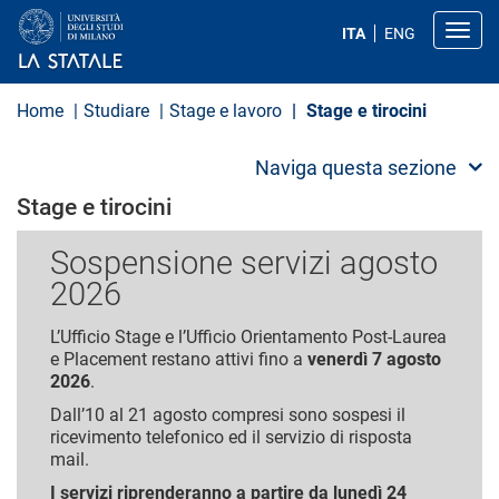
S
a
Toggl
ITA
ENG
l
t
a
a
Home
Studiare
Stage e lavoro
Stage e tirocini
l
c
o
Naviga questa sezione
n
t
Stage e tirocini
e
n
Sospensione servizi agosto
u
t
2026
o
p
r
L’Ufficio Stage e l’Ufficio Orientamento Post-Laurea
i
e Placement restano attivi fino a
venerdì 7 agosto
n
2026
.
c
i
Dall’10 al 21 agosto compresi sono sospesi il
p
ricevimento telefonico ed il servizio di risposta
a
mail.
l
e
I servizi riprenderanno a partire da lunedì 24