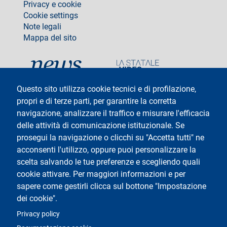
Privacy e cookie
Cookie settings
Note legali
Mappa del sito
social
Questo sito utilizza cookie tecnici e di profilazione,
propri e di terze parti, per garantire la corretta
navigazione, analizzare il traffico e misurare l'efficacia
delle attività di comunicazione istituzionale. Se
Testo
Università degli Studi di Milano
Via Festa del Perdono 7 - 20122 Milano
prosegui la navigazione o clicchi su "Accetta tutti" ne
Tel: +39 02 5032 5032
acconsenti l'utilizzo, oppure puoi personalizzare la
InformaStudenti
Posta Elettronica Certificata
scelta salvando le tue preferenze e scegliendo quali
C.F. 80012650158 - P.I. 03064870151
cookie attivare. Per maggiori informazioni e per
Codice LEI
©Copyright 2025
sapere come gestirli clicca sul bottone "Impostazione
dei cookie".
Logo
Privacy policy