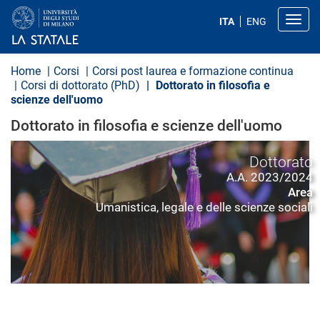
S
a
Toggl
ITA
ENG
l
t
a
a
Home
Corsi
Corsi post laurea e formazione continua
l
Corsi di dottorato (PhD)
Dottorato in filosofia e
c
scienze dell'uomo
o
n
Dottorato in filosofia e scienze dell'uomo
t
e
n
Dottorato
u
t
A.A. 2023/2024
o
Area
p
Umanistica, legale e delle scienze sociali
r
i
n
c
i
p
a
l
e