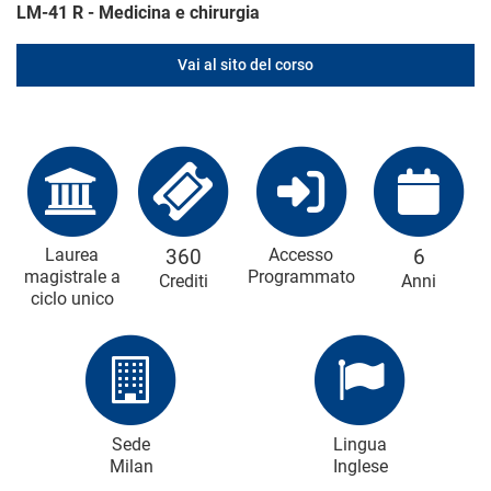
LM-41 R - Medicina e chirurgia
Vai al sito del corso
Laurea
360
Accesso
6
magistrale a
Programmato
Crediti
Anni
ciclo unico
Sede
Lingua
Milan
Inglese