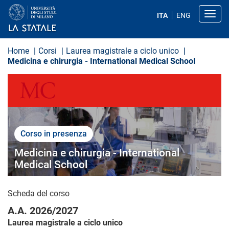
S
a
Toggl
ITA
ENG
l
t
a
a
Home
Corsi
Laurea magistrale a ciclo unico
l
Medicina e chirurgia - International Medical School
c
o
MEDICINA E CHIRURGIA
n
t
e
n
u
t
Corso in presenza
o
p
Medicina e chirurgia - International
r
i
Medical School
n
c
i
Scheda del corso
p
a
A.A. 2026/2027
l
e
Laurea magistrale a ciclo unico