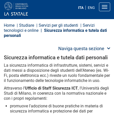
S
a
Toggl
ITA
ENG
l
t
a
a
Home
Studiare
Servizi per gli studenti
Servizi
l
tecnologici e online
Sicurezza informatica e tutela dati
c
personali
o
n
t
Naviga questa sezione
e
n
Sicurezza informatica e tutela dati personali
u
t
La sicurezza informatica di infrastrutture, sistemi, servizi e
o
dati messi a disposizione degli studenti dell’Ateneo (es. Wi-
p
Fi, posta elettronica ecc.) riveste un ruolo fondamentale per
r
i
il funzionamento delle tecnologie informatiche in uso.
n
Attraverso l’
Ufficio di Staff Sicurezza ICT
,
l'Università degli
c
i
Studi di Milano, in coerenza con la normativa nazionale e
p
con i propri regolamenti:
a
l
promuove l'adozione di buone pratiche in materia di
e
sicurezza informatica e protezione dei dati per