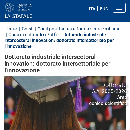
S
a
Toggl
ITA
ENG
l
t
a
a
Home
Corsi
Corsi post laurea e formazione continua
l
Corsi di dottorato (PhD)
Dottorato industriale
c
intersectoral innovation: dottorato intersettoriale per
o
l'innovazione
n
t
Dottorato industriale intersectoral
e
n
innovation: dottorato intersettoriale per
u
l'innovazione
t
o
p
Dottorato
r
A.A. 2025/2026
i
n
Area
c
Tecnico scientifica
i
p
a
l
e