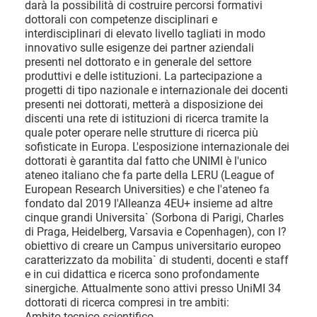
darà la possibilità di costruire percorsi formativi
dottorali con competenze disciplinari e
interdisciplinari di elevato livello tagliati in modo
innovativo sulle esigenze dei partner aziendali
presenti nel dottorato e in generale del settore
produttivi e delle istituzioni. La partecipazione a
progetti di tipo nazionale e internazionale dei docenti
presenti nei dottorati, metterà a disposizione dei
discenti una rete di istituzioni di ricerca tramite la
quale poter operare nelle strutture di ricerca più
sofisticate in Europa. L'esposizione internazionale dei
dottorati è garantita dal fatto che UNIMI è l'unico
ateneo italiano che fa parte della LERU (League of
European Research Universities) e che l'ateneo fa
fondato dal 2019 l'Alleanza 4EU+ insieme ad altre
cinque grandi Universita` (Sorbona di Parigi, Charles
di Praga, Heidelberg, Varsavia e Copenhagen), con l?
obiettivo di creare un Campus universitario europeo
caratterizzato da mobilita` di studenti, docenti e staff
e in cui didattica e ricerca sono profondamente
sinergiche. Attualmente sono attivi presso UniMI 34
dottorati di ricerca compresi in tre ambiti:
Ambito tecnico scientifico