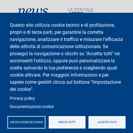
social
Questo sito utilizza cookie tecnici e di profilazione,
propri e di terze parti, per garantire la corretta
navigazione, analizzare il traffico e misurare l'efficacia
delle attività di comunicazione istituzionale. Se
Testo
Università degli Studi di Milano
Via Festa del Perdono 7 - 20122 Milano
prosegui la navigazione o clicchi su "Accetta tutti" ne
Tel: +39 02 5032 5032
acconsenti l'utilizzo, oppure puoi personalizzare la
InformaStudenti
Posta Elettronica Certificata
scelta salvando le tue preferenze e scegliendo quali
C.F. 80012650158 - P.I. 03064870151
cookie attivare. Per maggiori informazioni e per
Codice LEI
©Copyright 2025
sapere come gestirli clicca sul bottone "Impostazione
dei cookie".
Logo
Privacy policy
Documentazione cookie
IMPOSTAZIONE DEI COOKIE
RIFIUTA TUTTI
ACCETTA TUTTI