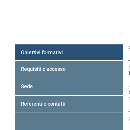
Obiettivi formativi
(
s
Requisiti d'accesso
c
h
Sede
e
d
a
Referenti e contatti
a
t
t