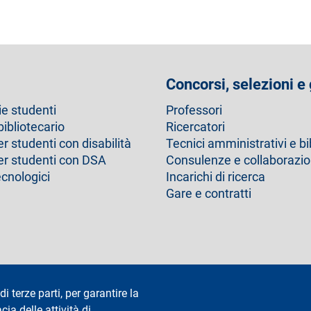
Concorsi, selezioni e
ie studenti
Professori
bibliotecario
Ricercatori
er studenti con disabilità
Tecnici amministrativi e bi
per studenti con DSA
Consulenze e collaborazio
ecnologici
Incarichi di ricerca
Gare e contratti
Dichiarazione di accessibilità
Privacy e cookie
Cookie setting
di terze parti, per garantire la
cia delle attività di