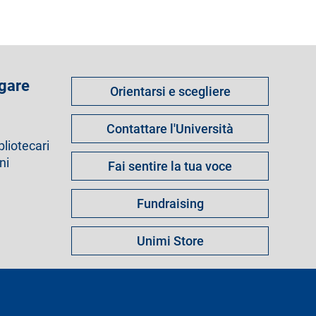
Come
 gare
Orientarsi e scegliere
fare
per
Contattare l'Università
bliotecari
ni
Fai sentire la tua voce
Fundraising
Unimi Store
s
Note legali
Mappa del sito