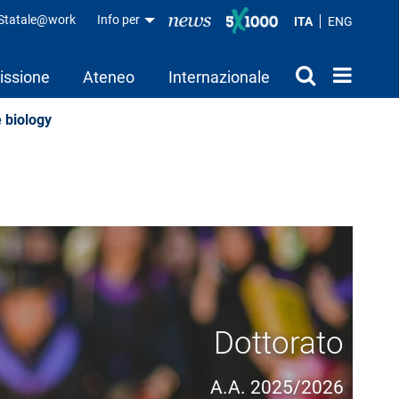
aStatale@work
Info per
ITA
ENG
issione
Ateneo
Internazionale
e biology
Dottorato
A.A. 2025/2026