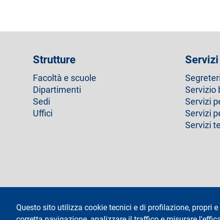
Strutture
Servizi
Facoltà e scuole
Segreter
Dipartimenti
Servizio 
Sedi
Servizi p
Uffici
Servizi 
Servizi t
footer
Amministrazione trasparente
Questo sito utilizza cookie tecnici e di profilazione, propri e 
corretta navigazione, analizzare il traffico e misurare l'effica
Testo
Università degli Studi di Milano