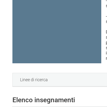
i
v
a
)
Linee di ricerca
Elenco insegnamenti