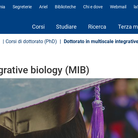
mia
Segreterie
Ariel
Biblioteche
Chi e dove
Webmail
l
fili
Corsi
Studiare
Ricerca
Terza m
Corsi di dottorato (PhD)
Dottorato in multiscale integrativ
grative biology (MIB)