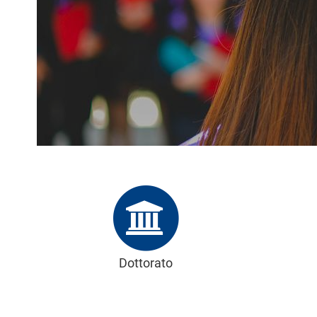
l
e
Dottorato